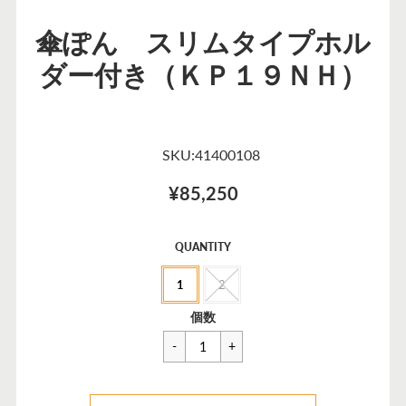
傘ぽん スリムタイプホル
ダー付き（ＫＰ１９ＮＨ）
SKU:41400108
¥85,250
セ
QUANTITY
ー
1
2
ル
価
一
¥85,250
個数
格
般
価
格
カートに追加できませんでした