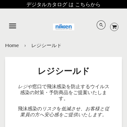
デジタルカタログ は こちらから
メニュー
Home
›
レジシールド
レジシールド
レジや
窓口で飛沫感染を防止するウイルス
感染の対策・予防商品をご提案いたしま
す。
飛沫感染の
リスク
を
低減させ、お客様と従
業員の方へ安心感をご提供いたします。