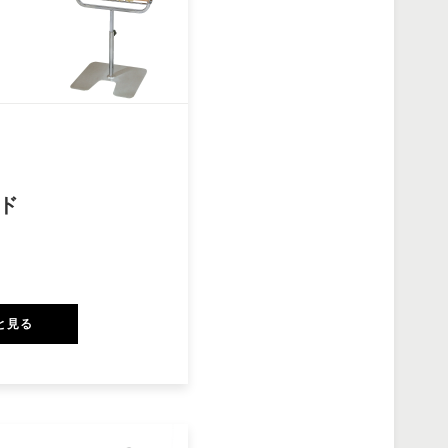
ド
と見る