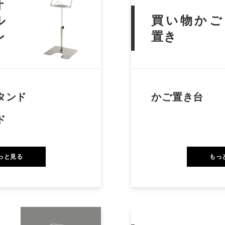
什
ル
買い物かご
レ
置き
タンド
かご置き台
ド
っと見る
もっ