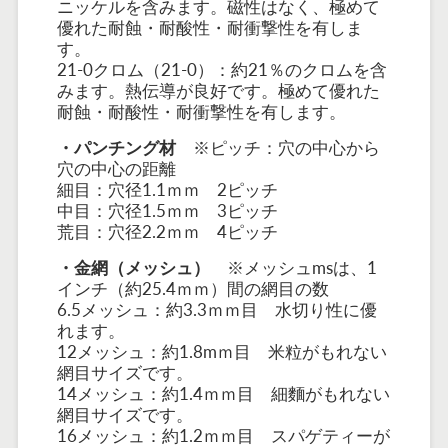
ニッケルを含みます。磁性はなく、極めて
優れた耐蝕・耐酸性・耐衝撃性を有しま
す。
21-0クロム（21-0）：約21％のクロムを含
みます。熱伝導が良好です。極めて優れた
耐蝕・耐酸性・耐衝撃性を有します。
・パンチング材
※ピッチ：穴の中心から
穴の中心の距離
細目：穴径1.1ｍｍ 2ピッチ
中目：穴径1.5ｍｍ 3ピッチ
荒目：穴径2.2ｍｍ 4ピッチ
・金網（メッシュ）
※メッシュmsは、1
インチ（約25.4ｍｍ）間の網目の数
6.5メッシュ：約3.3ｍｍ目 水切り性に優
れます。
12メッシュ：約1.8mｍ目 米粒がもれない
網目サイズです。
14メッシュ：約1.4ｍｍ目 細麵がもれない
網目サイズです。
16メッシュ：約1.2ｍｍ目 スパゲティーが