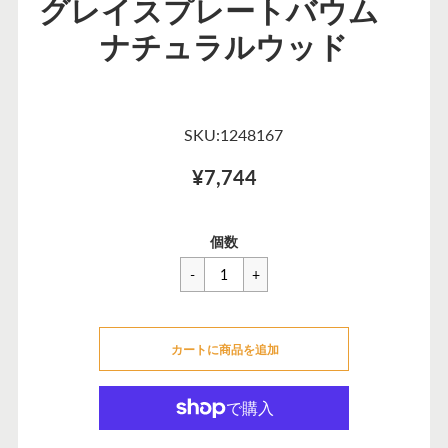
グレイスプレートバウム
ナチュラルウッド
SKU:1248167
¥7,744
一
¥7,744
セ
個数
般
ー
価
ル
格
価
カートに追加できませんでした
格
カートに商品を追加
カートに追加しました