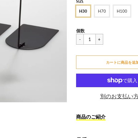
セ
SIZE
ー
H30
H70
H100
ル
価
一
¥858
格
個数
般
価
カートに追加できません
格
カートに商品を追
カートに追加しました
別のお支払い
商品のご紹介