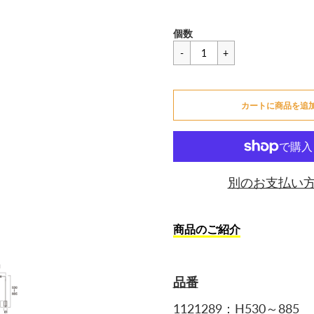
セ
一
¥3,014
個数
ー
般
ル
価
カートに追加できません
価
格
格
カートに商品を追
カートに追加しました
別のお支払い
商品のご紹介
品番
1121289
：H530
～885