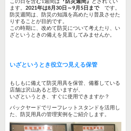
この日を含む1週間は
『防災週間』
とされてい
ます。
2021
年は
8
月
30
日～
9
月
5
日まで
です。
防災週間は、防災の知識を高めたり普及させた
りすることが目的です。
この時期に、改めて防災について考えたり、い
ざというときの備えを見直してみませんか。
いざというとき役立つ見える保管
もしもに備えて防災用具を保管、備蓄している
店舗は沢山あると思いますが、
いざというとき、すぐに使用できますか？
バックヤードでリーフレットスタンドを活用し
た、防災用具の管理実例をご紹介します。