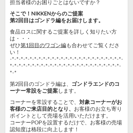
担当者様のお困りごとはないですか？
そこで！NIKKENからのご提案
第2回目はゴンドラ編をお届け
します。
食品ロスに関するご提案を詳しく知りたい方
は・・・
ぜひ
第1回目のワゴン編
も合わせてご覧くださ
い！
-*-*-*-*-*-*-*-*-*-*-*-*-*-*-*-*-*-*-*-*-*-*-*-*-*-
*-*-*-*-*-*-*-*-*-*-*-*-*-*-*-*-*-*-*-*-*-*-*-*-*-
*-*
第2回目のゴンドラ編は、
ゴンドラエンドのコ
ーナー常設をご提案
します。
コーナーを常設することで、
対象コーナーがお
客様のご来店目的となり、
お客様のお立ち寄り
ポイントとして売場を活用いただけます。
コーナ
ーPOPを設置するだけで、お客様の売場
認知度は格段に向上します！