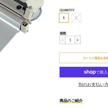
セ
QUANTITY
ー
1
2
ル
価
一
¥79,970
格
個数
般
価
カートに追加できません
格
カートに商品を追
カートに追加しました
別のお支払い
商品のご紹介