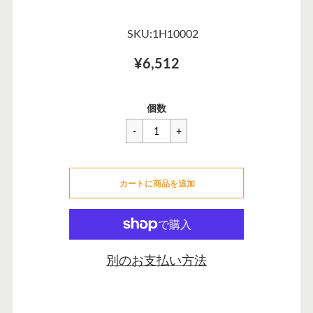
SKU:1H10002
¥6,512
一
¥6,512
セ
個数
般
ー
価
ル
格
価
カートに追加できませんでした
格
カートに商品を追加
カートに追加しました
別のお支払い方法