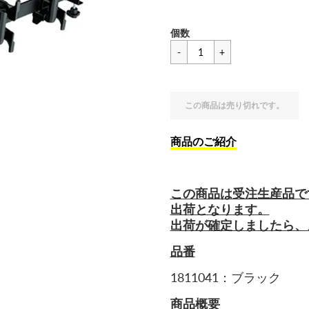
セ
一
¥5,456
個数
ー
般
ル
価
価
格
格
この商品は売り切れです。
商品のご紹介
この商品は受注生産品で
出荷となります。
出荷が確定しましたら、
品番
1811041：ブラック
商品概要