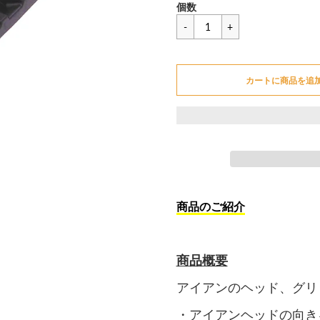
セ
一
¥1,276
個数
ー
般
ル
価
カートに追加できません
価
格
格
カートに商品を追
カートに追加しました
商品のご紹介
商品概要
アイアンのヘッド、グリ
・アイアンヘッドの向き