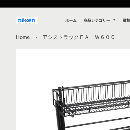
商品カテゴリー
業
ホーム
Home
›
アシストラックＦＡ Ｗ６００