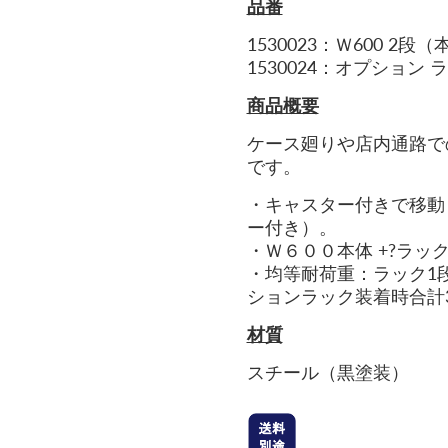
品番
1530023：Ｗ600 2段
1530024：オプション
商品概要
ケース廻りや店内通路で
です。
・キャスター付きで移動
ー付き）。
・
Ｗ６００
本体 +?
ラッ
・
均等耐荷重：ラック1段
ションラック装着時合計3
材質
スチール（黒塗装）