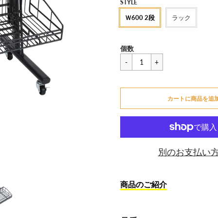
セ
STYLE
ー
Ｗ600 2段
ラック
ル
価
一
¥5,720
格
個数
般
価
カートに追加できません
格
カートに商品を追
カートに追加しました
別のお支払い
商品のご紹介