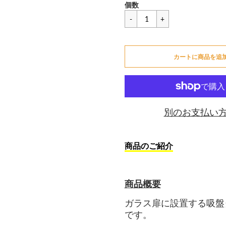
セ
一
¥1,133
個数
ー
般
ル
価
カートに追加できません
価
格
格
カートに商品を追
カートに追加しました
別のお支払い
商品のご紹介
商品概要
ガラス扉に設置する吸盤
です。