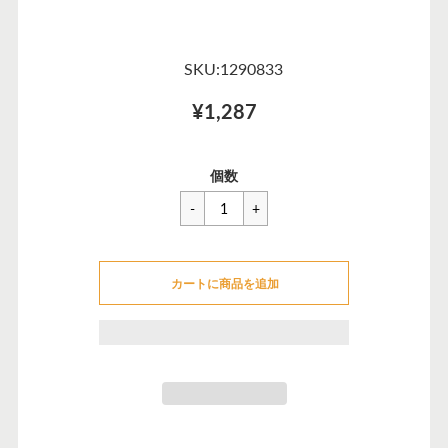
SKU:1290833
¥1,287
一
¥1,287
セ
個数
般
ー
価
ル
格
価
カートに追加できませんでした
格
カートに商品を追加
カートに追加しました