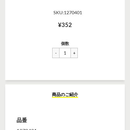
SKU:1270401
¥352
一
¥352
セ
個数
般
ー
価
ル
格
価
格
商品のご紹介
品番