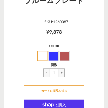
ブルームプレート
SKU:1260087
¥9,878
セ
COLOR
ー
ル
価
一
¥10,769
個数
格
般
価
格
カートに追加できませんでした
カートに商品を追加
カートに追加しました