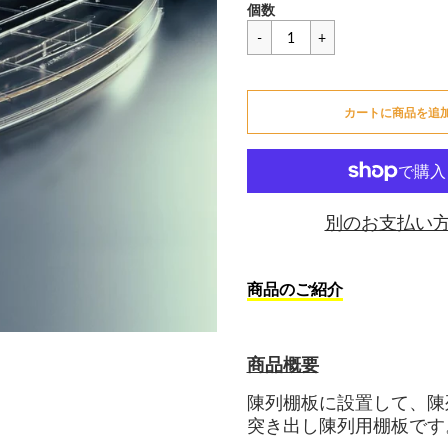
セ
一
¥6,996
個数
ー
般
ル
価
カートに追加できません
価
格
格
カートに商品を追
カートに追加しました
別のお支払い
商品のご紹介
商品概要
陳列棚板に設置して、陳
突き出し
陳列用棚板
です