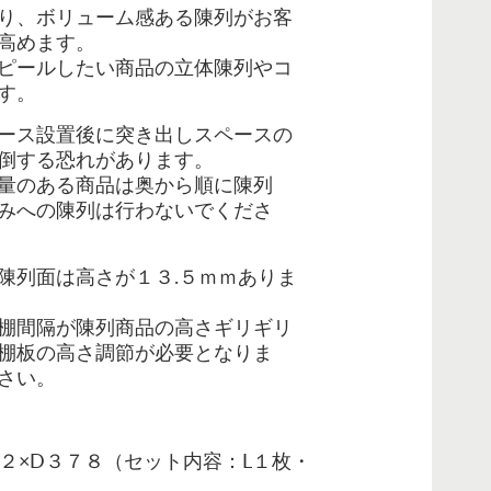
り、ボリューム感ある陳列がお客
高めます。
ピールしたい商品の立体陳列やコ
す。
ース設置後に突き出しスペースの
倒する恐れがあります。
量のある商品は奥から順に陳列
みへの陳列は行わないでくださ
陳列面は高さが１３.５ｍｍありま
棚間隔が陳列商品の高さギリギリ
棚板の高さ調節が必要となりま
さい。
２×D３７８（セット内容：L１枚・