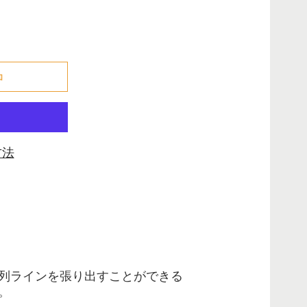
でした
加
方法
列ラインを張り出すことができる
。