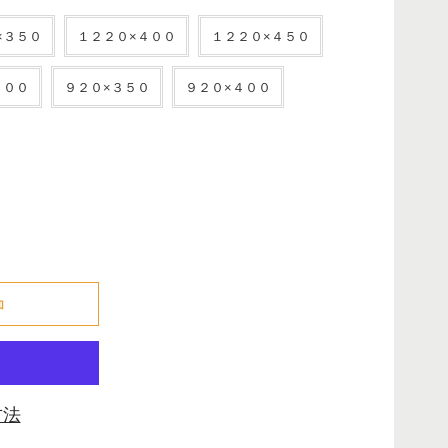
×３５０
１２２０×４００
１２２０×４５０
３００
９２０×３５０
９２０×４００
でした
加
方法