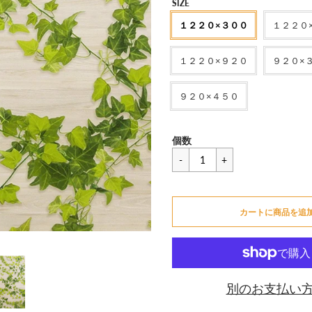
セ
SIZE
ー
１２２０×３００
１２２０
ル
価
１２２０×９２０
９２０×
格
９２０×４５０
一
¥1,694
個数
般
価
カートに追加できません
格
カートに商品を追
カートに追加しました
別のお支払い