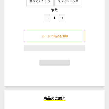
９２０×４００
９２０×４５０
一
¥2,266
個数
般
価
格
カートに追加できませんでした
カートに商品を追加
カートに追加しました
商品のご紹介