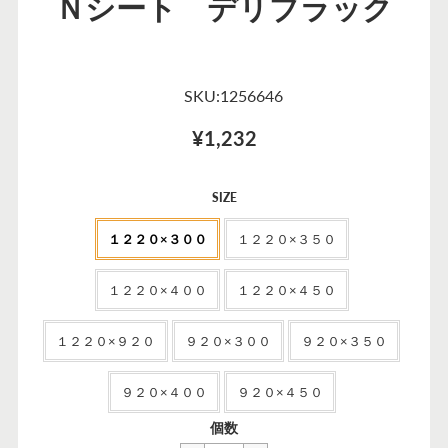
Ｎシート デリブラック
SKU:1256646
¥1,232
セ
SIZE
ー
１２２０×３００
１２２０×３５０
ル
価
格
１２２０×４００
１２２０×４５０
１２２０×９２０
９２０×３００
９２０×３５０
９２０×４００
９２０×４５０
一
¥1,694
個数
般