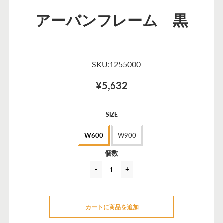
アーバンフレーム 黒
SKU:1255000
¥5,632
セ
SIZE
ー
W600
W900
ル
価
一
¥6,820
個数
格
般
価
格
カートに追加できませんでした
カートに商品を追加