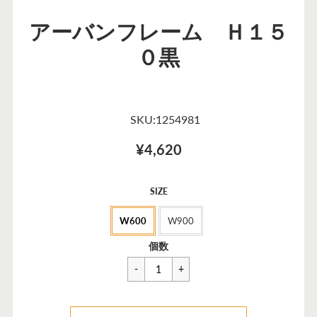
アーバンフレーム Ｈ１５
０黒
SKU:1254981
¥4,620
セ
SIZE
ー
W600
W900
ル
価
一
¥6,138
個数
格
般
価
格
カートに追加できませんでした