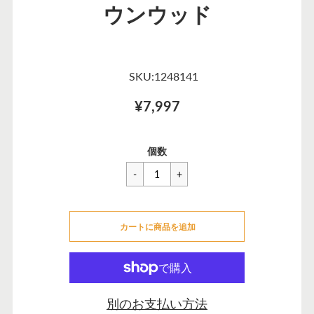
ウンウッド
SKU:1248141
¥7,997
一
¥7,997
セ
個数
般
ー
価
ル
格
価
カートに追加できませんでした
格
カートに商品を追加
カートに追加しました
別のお支払い方法