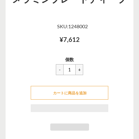
SKU:1248002
¥7,612
一
¥7,612
セ
個数
般
ー
価
ル
格
価
カートに追加できませんでした
格
カートに商品を追加
カートに追加しました