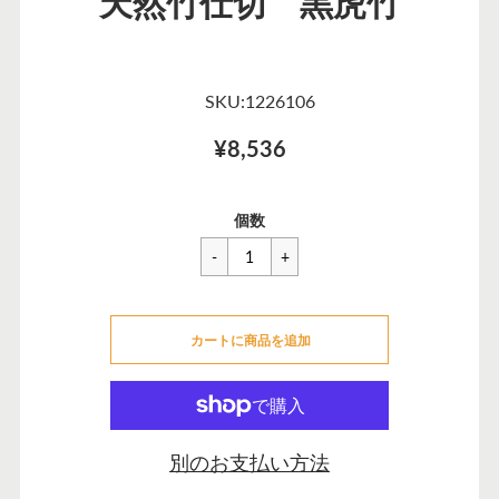
天然竹仕切 黒虎竹
SKU:1226106
¥8,536
一
¥8,536
セ
個数
般
ー
価
ル
格
価
カートに追加できませんでした
格
カートに商品を追加
カートに追加しました
別のお支払い方法