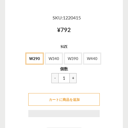
SKU:1220415
¥792
セ
SIZE
ー
W290
W340
W390
W440
ル
価
一
¥1,144
個数
格
般
価
格
カートに追加できませんでした
カートに商品を追加
カートに追加しました