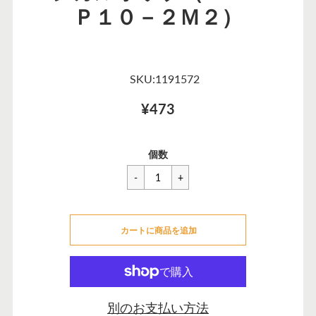
Ｐ１０－２Ｍ２）
SKU:1191572
¥473
一
¥473
セ
個数
般
ー
価
ル
格
価
カートに追加できませんでした
格
カートに商品を追加
カートに追加しました
別のお支払い方法