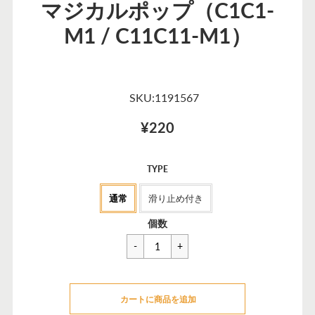
マジカルポップ（C1C1-
M1 / C11C11-M1）
SKU:1191567
¥220
セ
TYPE
ー
通常
滑り止め付き
ル
価
一
¥253
個数
格
般
価
格
カートに追加できませんでした
カートに商品を追加