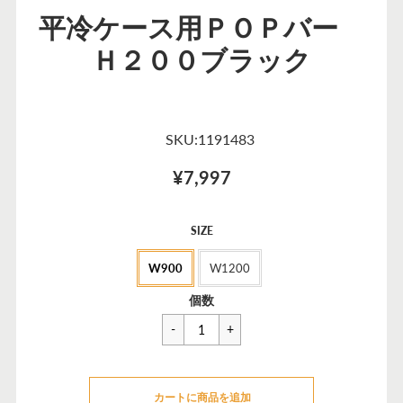
平冷ケース用ＰＯＰバー
Ｈ２００ブラック
SKU:1191483
¥7,997
セ
SIZE
ー
W900
W1200
ル
価
一
¥8,525
個数
格
般
価
格
カートに追加できませんでした
カートに商品を追加