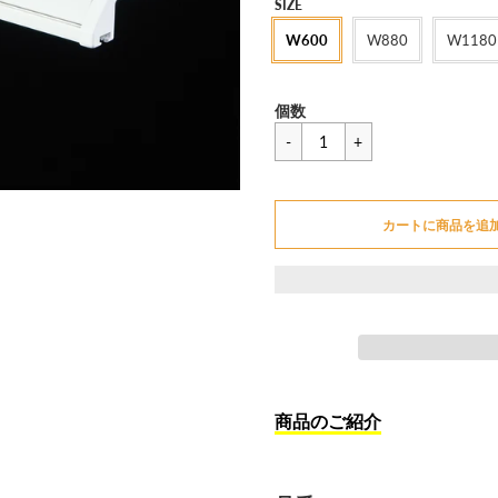
セ
SIZE
ー
W600
W880
W1180
ル
価
一
¥3,762
格
個数
般
価
カートに追加できません
格
カートに商品を追
カートに追加しました
商品のご紹介