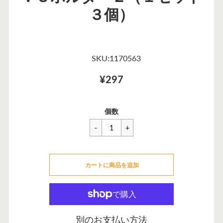
３個）
SKU:1170563
¥297
一
¥297
セ
個数
般
ー
価
ル
格
価
カートに追加できませんでした
格
カートに商品を追加
カートに追加しました
別のお支払い方法