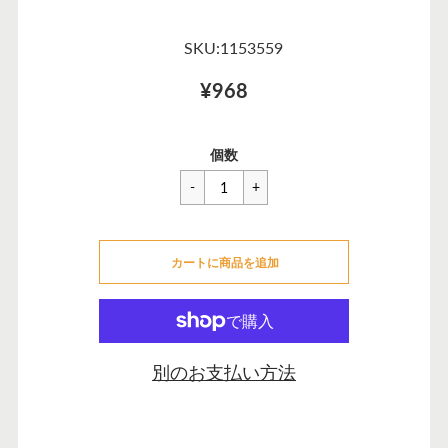
SKU:1153559
¥968
一
¥968
セ
個数
般
ー
価
ル
格
価
カートに追加できませんでした
格
カートに商品を追加
カートに追加しました
別のお支払い方法