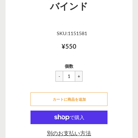
バインド
SKU:1151581
¥550
一
¥550
セ
個数
般
ー
価
ル
格
価
カートに追加できませんでした
格
カートに商品を追加
カートに追加しました
別のお支払い方法