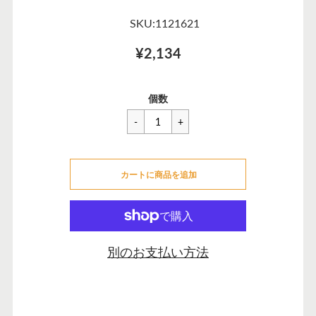
SKU:1121621
¥2,134
一
¥2,134
セ
個数
般
ー
価
ル
格
価
カートに追加できませんでした
格
カートに商品を追加
カートに追加しました
別のお支払い方法