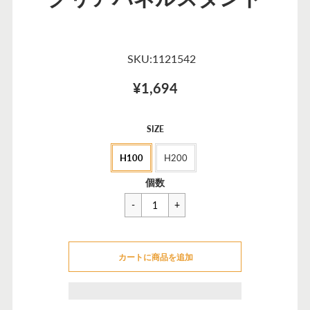
SKU:1121542
¥1,694
セ
SIZE
ー
H100
H200
ル
価
一
¥1,980
個数
格
般
価
格
カートに追加できませんでした
カートに商品を追加
カートに追加しました