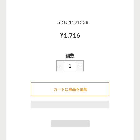
SKU:1121338
¥1,716
一
¥1,716
セ
個数
般
ー
価
ル
格
価
カートに追加できませんでした
格
カートに商品を追加
カートに追加しました