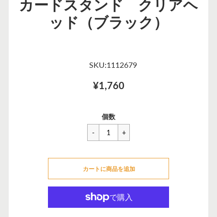
カードスタンド クリアヘ
ッド（ブラック）
SKU:1112679
¥1,760
一
¥1,760
セ
個数
般
ー
価
ル
格
価
カートに追加できませんでした
格
カートに商品を追加
カートに追加しました