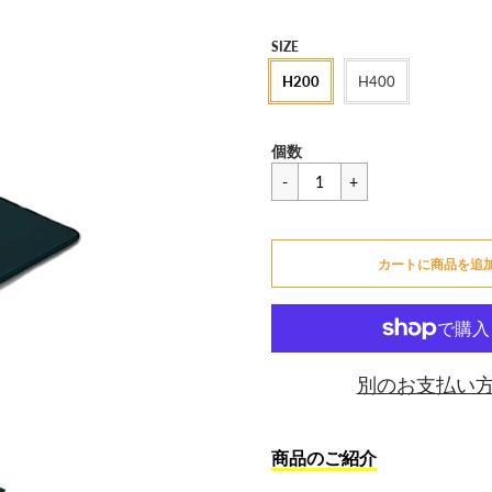
セ
SIZE
ー
H200
H400
ル
価
一
¥1,650
格
個数
般
価
カートに追加できません
格
カートに商品を追
カートに追加しました
別のお支払い
商品のご紹介