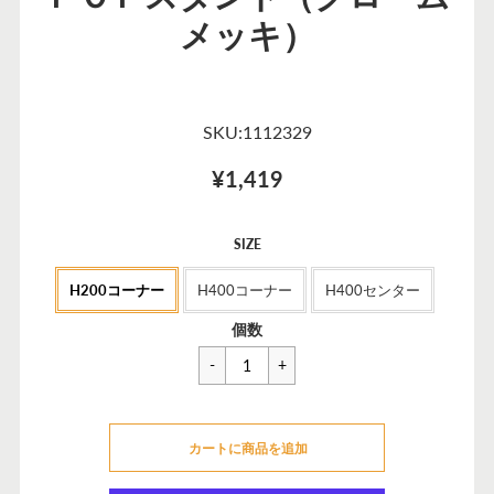
メッキ）
SKU:1112329
¥1,419
セ
SIZE
ー
H200コーナー
H400コーナー
H400センター
ル
価
一
¥1,507
個数
格
般
価
格
カートに追加できませんでした
カートに商品を追加