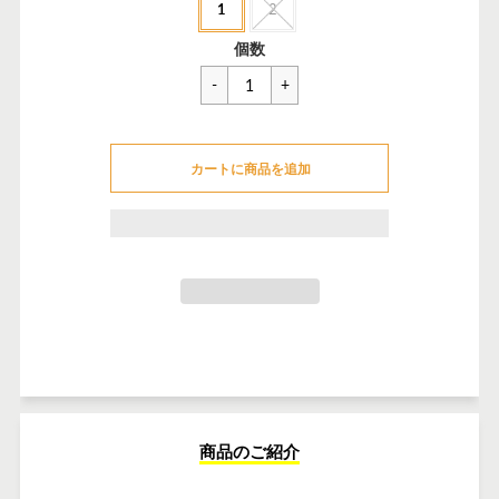
1
2
ル
価
一
¥10,395
個数
格
般
価
格
カートに追加できませんでした
カートに商品を追加
カートに追加しました
商品のご紹介