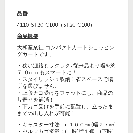
品番
4110_
ST20-C100
（ST20-C100）
商品概要
大和産業社 コンパクトカートショッピン
グカートです。
・狭い通路もラクラク♪従来品より幅を約
７ ０mm もスマートに！
・スタイリッシュ収納！省スペースで場
所を選びません。
・上段カゴ受けをフラットにし、商品の
片寄りを解消！
・下カゴ受けを手前に配置し、立ったま
までの出し入れが可能！
・キャスター寸法：φ１００㎜ (幅２７㎜)
・セルフカゴ搭載：(上段)縦１個、(下段)