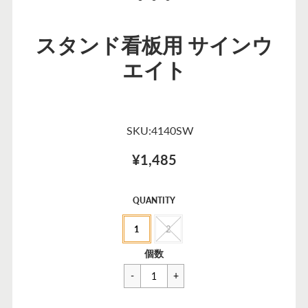
スタンド看板用 サインウ
エイト
SKU:4140SW
¥1,485
セ
QUANTITY
ー
1
2
ル
価
一
¥1,485
個数
格
般
価
格
カートに追加できませんでした