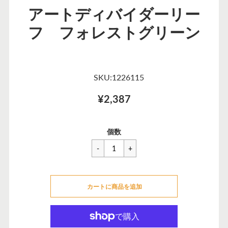
アートディバイダーリー
フ フォレストグリーン
SKU:1226115
¥2,387
一
¥2,387
セ
個数
般
ー
価
ル
格
価
カートに追加できませんでした
格
カートに商品を追加
カートに追加しました