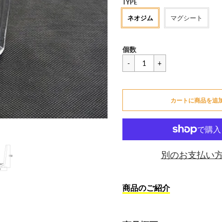
セ
TYPE
ー
ネオジム
マグシート
ル
価
一
¥209
格
個数
般
価
カートに追加できません
格
カートに商品を追
カートに追加しました
別のお支払い
商品のご紹介