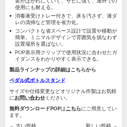
装がはがれにくいく、
サビに強く、屋外での
使用にも耐える。
消毒液受けトレー付きで、床を汚さず、液ダ
レの清掃など管理を省力化。
コンパクトな省スペース設計で設置や移動が
簡単。ミニマルデザインで雰囲気を損なわず
設置場所を選ばない。
POP
表示用クリップで使用状況に合わせたガ
イダンスをわかりやすく表示できる。
製品ラインナップの詳細はこちらから
ペダル式ボトルスタンド
サイズや仕様変更などオリジナル作製はお気軽
に
お問い合わせ
ください。
無料ダウンロードPOP
は
こちら
にご用意してい
ます。
←
古い投稿
新しい投稿
→