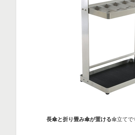
⻑傘と折り畳み傘が置ける
傘⽴てで