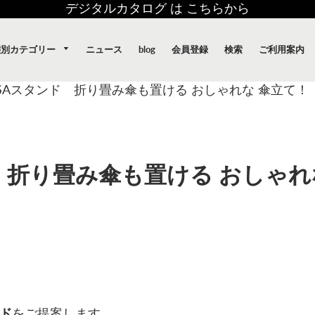
デジタルカタログ は こちらから
態別カテゴリー
ニュース
blog
会員登録
検索
ご利用案内
KASAスタンド 折り畳み傘も置ける おしゃれな 傘⽴て！
ド 折り畳み傘も置ける おしゃれ
ド
をご提案します