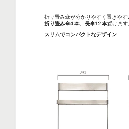
折り畳み傘が分かりやすく置きやす
折り畳み傘4 本、⻑傘12 本
置けます
スリムでコンパクトなデザイン