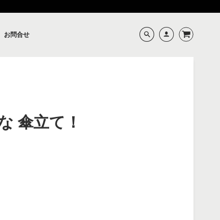
お問合せ
な 傘⽴て！