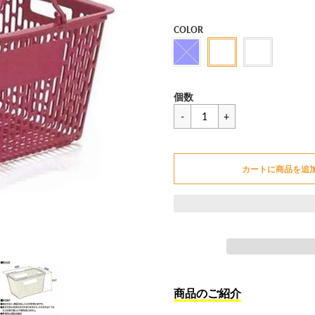
セ
COLOR
ー
ル
価
一
¥2,420
格
個数
般
価
カートに追加できません
格
カートに商品を追
カートに追加しました
商品のご紹介