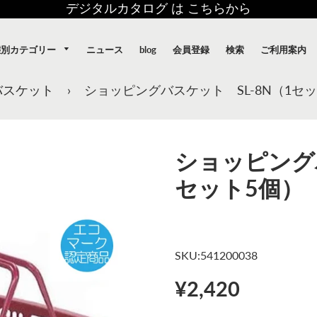
デジタルカタログ は こちらから
態別カテゴリー
ニュース
blog
会員登録
検索
ご利用案内
バスケット
›
ショッピングバスケット SL-8N（1セ
ショッピングバ
セット5個）
SKU:541200038
¥2,420