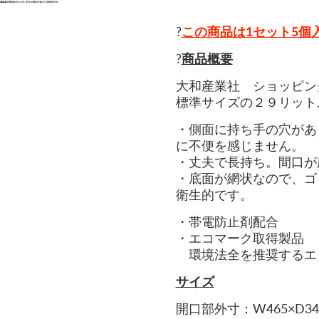
?
この商品は1セット5個
?
商品概要
大和産業社 ショッピン
標準サイズの２９リット
・側面
に持ち手の穴があ
に不便を感じません
。
・丈夫で長持ち。間口が
・底面が網状なので、ゴ
衛生的です。
・帯電防止剤配合
・エコマーク取得製品
環境法全を推奨するエ
サイズ
開口部外寸：W465×D346