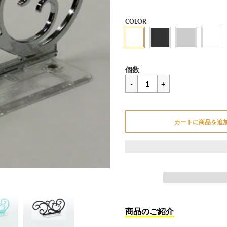
セ
COLOR
ー
ル
価
一
¥8,932
格
個数
般
価
カートに追加できません
格
カートに商品を追
カートに追加しました
商品のご紹介