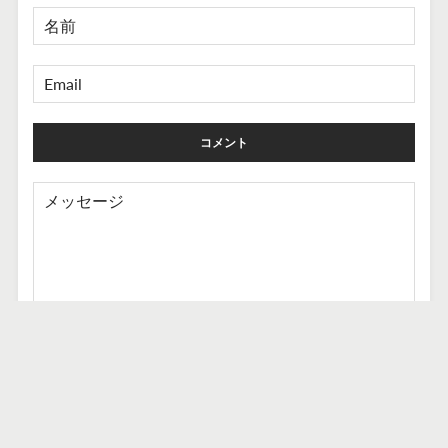
名
前
EMAIL
メ
ッ
セ
ー
ジ
投稿ありがとうございます。コメントは承認後
に公開されます。しばらくお待ちください。